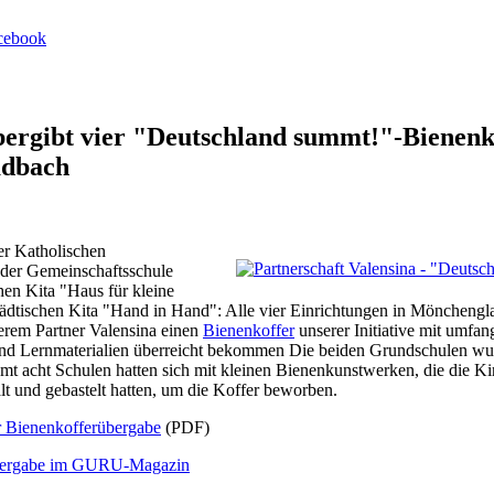
bergibt vier "Deutschland summt!"-Bienenk
dbach
er Katholischen
der Gemeinschaftsschule
chen Kita "Haus für kleine
städtischen Kita "Hand in Hand": Alle vier Einrichtungen in Möncheng
erem Partner
Valensin
a einen
Bienenkoffer
unserer Initiative mit umfan
 und Lernmaterialien überreicht bekommen Die beiden Grundschulen wu
mt acht Schulen hatten sich mit kleinen Bienenkunstwerken, die die Ki
t und gebastelt hatten, um die Koffer beworben.
ur Bienenkofferübergabe
(PDF)
Übergabe im GURU-Magazin