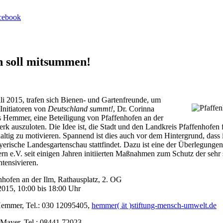
n soll mitsummen!
i 2015, trafen sich Bienen- und Gartenfreunde, um
Initiatoren von
Deutschland summt!
, Dr. Corinna
s Hemmer, eine Beteiligung von Pfaffenhofen an der
rk auszuloten. Die Idee ist, die Stadt und den Landkreis Pfaffenhofen 
ltig zu motivieren. Spannend ist dies auch vor dem Hintergrund, dass 
yerische Landesgartenschau stattfindet. Dazu ist eine der Überlegung
rn e.V. seit einigen Jahren initiierten Maßnahmen zum Schutz der sehr
tensivieren.
nhofen an der Ilm, Rathausplatz, 2. OG
2015, 10:00 bis 18:00 Uhr
Hemmer, Tel.: 030 12095405,
hemmer( ät )stiftung-mensch-umwelt.de
Mayer, Tel.: 08441 72023