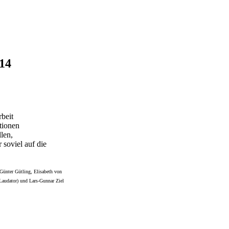
14
rbeit
utionen
len,
 soviel auf die
Günter Gütling, Elisabeth von
Laudator) und Lars-Gunnar Ziel