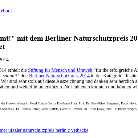
mt!" mit dem Berliner Naturschutzpreis 20
et
2014
14 erhielt die
Stiftung für Mensch und Umwelt
"für die erfolgreiche A
in summt!
" den
Berliner Naturschutzpreis 2014
in der Kategorie "Instit
ir sind sehr stolz auf diese Auszeichnung und danken sehr herzlich al
 haben und weiterhin unterstützen. Nur mit euch konnten und können wir
i der Preisverleihung im Hotel Scandic Berlin Potsdamer Platz: Prof. Dr.
Hans-Heiner Bergmann, Daria Ivleva, 
 Kamanski, Dr. Corinna Hölzer, Janik Stoffels, Cornelis Hemmer, Dr. Ulrike Doyle, Prof.
Dr.
Hubert Weiger (